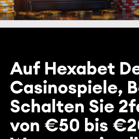
Auf Hexabet De
Casinospiele, B
Schalten Sie 2f
von €50 bis €20