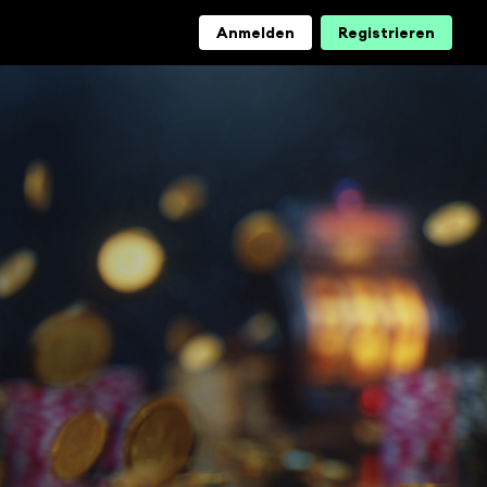
Anmelden
Registrieren