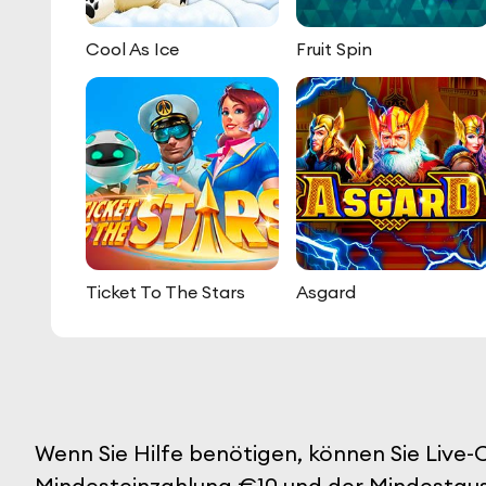
Cool As Ice
Fruit Spin
Ticket To The Stars
Asgard
Wenn Sie Hilfe benötigen, können Sie Live-C
Mindesteinzahlung €10 und der Mindestausz