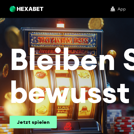
App
Bleiben 
bewusst
Jetzt spielen