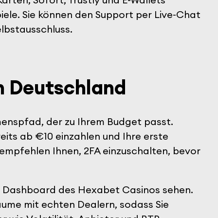
iele. Sie können den Support per Live-Chat
elbstausschluss.
n Deutschland
ommenspfad, der zu Ihrem Budget passt.
eits ab €10 einzahlen und Ihre erste
empfehlen Ihnen, 2FA einzuschalten, bevor
hen Dashboard des Hexabet Casinos sehen.
äume mit echten Dealern, sodass Sie