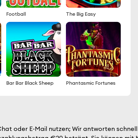
Football
The Big Easy
Bar Bar Black Sheep
Phantasmic Fortunes
hat oder E-Mail nutzen; Wir antworten schnell 
ahlungsbetrag €20 beträgt. Sie können mit Kar