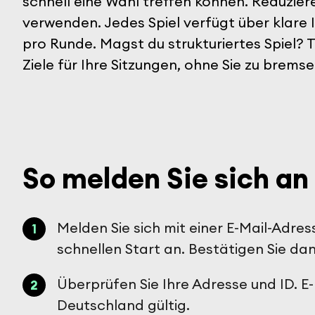
schnell eine Wahl treffen können. Reduzieren 
verwenden. Jedes Spiel verfügt über klare
pro Runde. Magst du strukturiertes Spiel
Ziele für Ihre Sitzungen, ohne Sie zu bremse
So melden Sie sich an
Melden Sie sich mit einer E-Mail-Adre
schnellen Start an. Bestätigen Sie dan
Überprüfen Sie Ihre Adresse und ID. E-
Deutschland gültig.