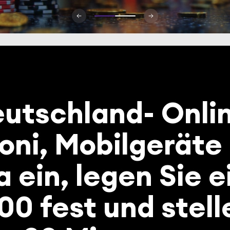
utschland- Onli
oni, Mobilgeräte
a ein, legen Sie 
0 fest und stell