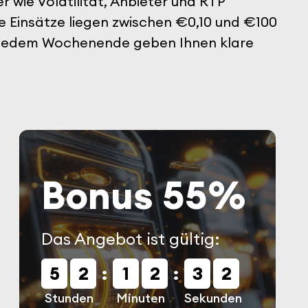
er wie Volatilität, Anbieter und RTP
e Einsätze liegen zwischen €0,10 und €100
n jedem Wochenende geben Ihnen klare
Bonus 55%
Das Angebot ist gültig:
5
2
1
2
2
9
Stunden
Minuten
Sekunden