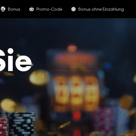
Bonus
Promo-Code
Bonus ohne Einzahlung
Sie