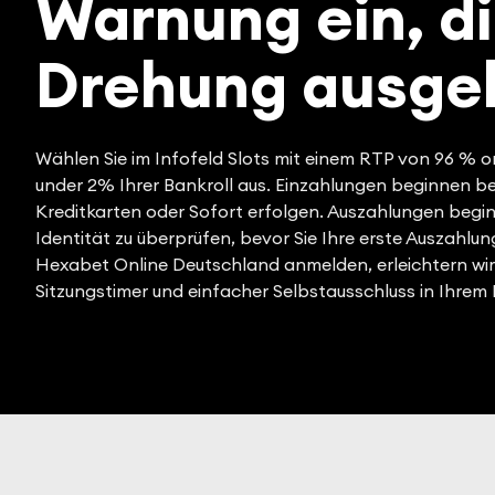
Warnung ein, di
Drehung ausgel
Wählen Sie im Infofeld Slots mit einem RTP von 96 % or
under 2% Ihrer Bankroll aus. Einzahlungen beginnen b
Kreditkarten oder Sofort erfolgen. Auszahlungen begi
Identität zu überprüfen, bevor Sie Ihre erste Auszahlun
Hexabet Online Deutschland anmelden, erleichtern wir i
Sitzungstimer und einfacher Selbstausschluss in Ihrem P